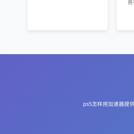
用
ps5怎样用加速器提